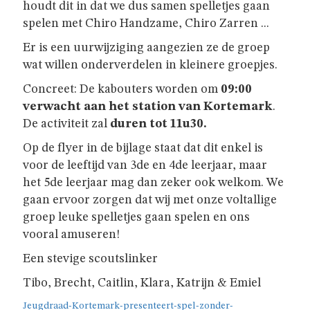
GIVERS
houdt dit in dat we dus samen spelletjes gaan
spelen met Chiro Handzame, Chiro Zarren ...
JINS
Er is een uurwijziging aangezien ze de groep
wat willen onderverdelen in kleinere groepjes.
Concreet: De kabouters worden om
09:00
AKABE
verwacht aan het station van Kortemark
.
De activiteit zal
duren tot 11u30.
Op de flyer in de bijlage staat dat dit enkel is
INSCHRIJVEN
voor de leeftijd van 3de en 4de leerjaar, maar
het 5de leerjaar mag dan zeker ook welkom. We
gaan ervoor zorgen dat wij met onze voltallige
LEIDING
groep leuke spelletjes gaan spelen en ons
vooral amuseren!
ONZE
Een stevige scoutslinker
GROEP
Tibo, Brecht, Caitlin, Klara, Katrijn & Emiel
Jeugdraad-Kortemark-presenteert-spel-zonder-