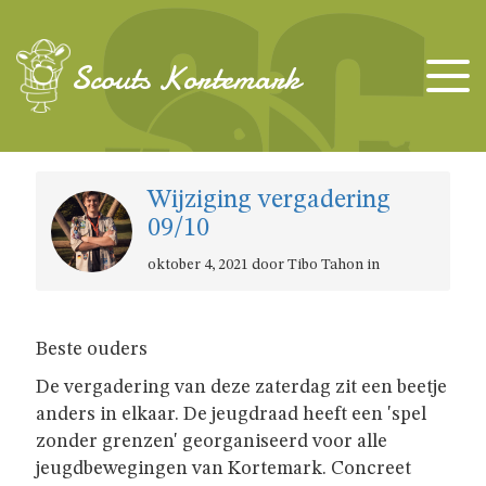
TAKKEN
Scouts Kortemark
KAPOENEN
Wijziging vergadering
KABOUTERS
09/10
oktober 4, 2021 door Tibo Tahon in
WELPEN
JONGGIDSEN
Beste ouders
De vergadering van deze zaterdag zit een beetje
JONGVERKENNERS
anders in elkaar. De jeugdraad heeft een 'spel
zonder grenzen' georganiseerd voor alle
jeugdbewegingen van Kortemark. Concreet