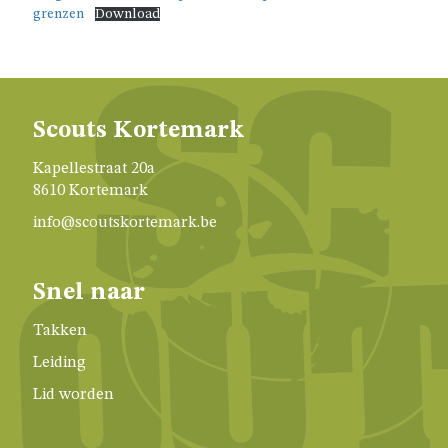
JAARTHEMA
grenzen
Download
STREEKBIERENAVOND
Scouts Kortemark
ALGEMENE
Kapellestraat 20a
INFO
8610 Kortemark
info@scoutskortemark.be
NIE
GEWEUNE
WITJE
Snel naar
Takken
UNIFORM
Leiding
Lid worden
HET
LOKAAL