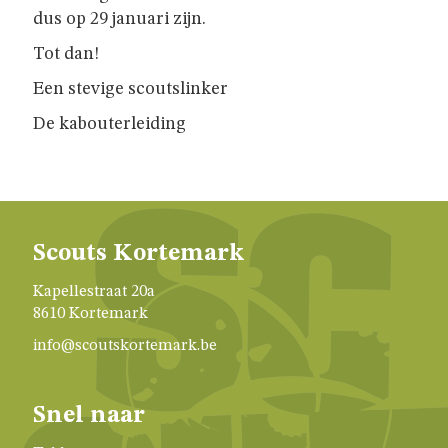
GIVERS
dus op 29 januari zijn.
Tot dan!
JINS
Een stevige scoutslinker
De kabouterleiding
AKABE
INSCHRIJVEN
Scouts Kortemark
LEIDING
Kapellestraat 20a
8610 Kortemark
info@scoutskortemark.be
ONZE
GROEP
Snel naar