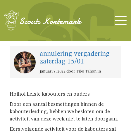
TAKKEN
Scouts Kortemark
KAPOENEN
annulering vergadering
KABOUTERS
zaterdag 15/01
januari 9, 2022 door Tibo Tahon in
WELPEN
JONGGIDSEN
Hoihoi liefste kabouters en ouders
Door een aantal besmettingen binnen de
JONGVERKENNERS
kabouterleiding, hebben we besloten om de
activiteit van deze week niet te laten doorgaan.
Eerstvolgende activiteit voor de kabouters zal