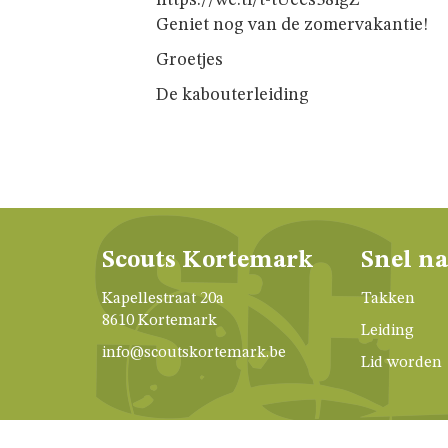
https://we.tl/t-tUecs38igZ
Geniet nog van de zomervakantie!
Groetjes
De kabouterleiding
Scouts Kortemark
Snel n
Kapellestraat 20a
Takken
8610 Kortemark
Leiding
info@scoutskortemark.be
Lid worden