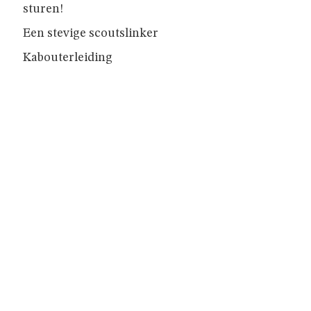
GIVERS
sturen!
Een stevige scoutslinker
JINS
Kabouterleiding
AKABE
INSCHRIJVEN
LEIDING
ONZE
GROEP