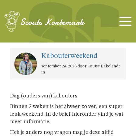
TAKKEN
Scouts Kortemark
KAPOENEN
Kabouterweekend
KABOUTERS
september 24, 2023 door Louise Bakelandt
in
WELPEN
JONGGIDSEN
Dag (ouders van) kabouters
Binnen 2 weken is het alweer zo ver, een super
leuk weekend. In de brief hieronder vind je wat
JONGVERKENNERS
meer informatie.
Heb je anders nog vragen mag je deze altijd