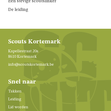
GIVERS
Een stevige scoutslinker
De leiding
JINS
AKABE
Scouts Kortemark
Kapellestraat 20a
INSCHRIJVEN
8610 Kortemark
info@scoutskortemark.be
LEIDING
Snel naar
ONZE
Takken
GROEP
Leiding
Lid worden