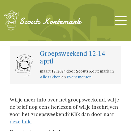
TAKKEN
Scouts Kortemark
KAPOENEN
Groepsweekend 12-14
KABOUTERS
april
maart 12, 2024 door Scouts Kortemark in
WELPEN
Alle takken
en
Evenementen
JONGGIDSEN
Wil je meer info over het groepsweekend, wil je
de brief nog eens herlezen of wil je inschrijven
JONGVERKENNERS
voor het groepsweekend? Klik dan door naar
deze link
.