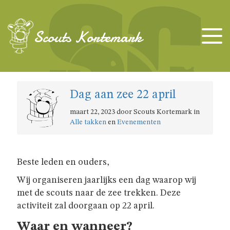
TAKKEN
Scouts Kortemark
KAPOENEN
Dag aan zee 22 april
KABOUTERS
maart 22, 2023 door Scouts Kortemark in
Alle takken
en
Evenementen
WELPEN
JONGGIDSEN
Beste leden en ouders,
Wij organiseren jaarlijks een dag waarop wij
met de scouts naar de zee trekken. Deze
JONGVERKENNERS
activiteit zal doorgaan op 22 april.
Waar en wanneer?