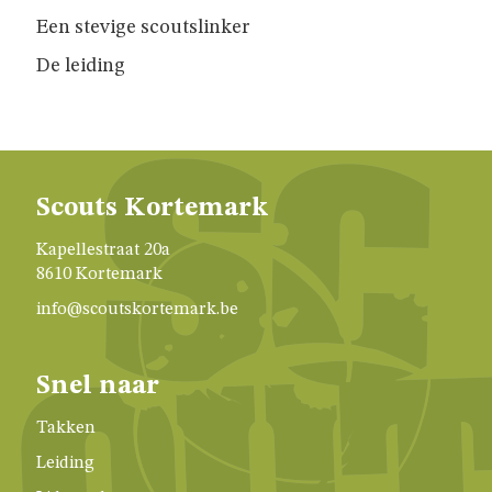
Een stevige scoutslinker
De leiding
GESCHIEDENIS
VAN
SCOUTS
KORTEMARK
Scouts Kortemark
ALGEMENE
Kapellestraat 20a
VOORWAARDEN
8610 Kortemark
info@scoutskortemark.be
LEIDINGSHOEKJE
Snel naar
Takken
Leiding