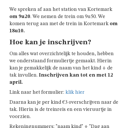
GIVERS
We spreken af aan het station van Kortemark
om 9u20
. We nemen de trein om 9u50. We
JINS
komen terug aan met de trein in Kortemark
om
18u10.
AKABE
Hoe kan je inschrijven?
Om alles wat overzichtelijk te houden, hebben
we onderstaand formuliertje gemaakt. Hierin
INSCHRIJVEN
kan je gemakkelijk de naam van het kind + de
tak invullen.
Inschrijven kan tot en met 12
april.
LEIDING
Link naar het formulier:
klik hier
Daarna kan je per kind €3 overschrijven naar de
ONZE
tak. Hierin is de treinreis en een vieruurtje in
GROEP
voorzien.
Rekeningnummers: "naam kind" + "Dag aan