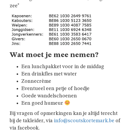
JAARTHEMA
zee"
STREEKBIERENAVOND
ALGEMENE
INFO
Wat moet je mee nemen?
Een lunchpakket voor in de middag
NIE
Een drinkfles met water
GEWEUNE
Zonnecrème
WITJE
Eventueel een petje of hoedje
Goede wandelschoenen
Een goed humeur
UNIFORM
Bij vragen of opmerkingen kan je altijd terecht
bij de takleider, via
info@scoutskortemark.be
of
HET
via facebook.
LOKAAL