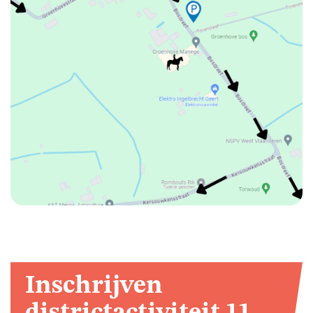
GESCHIEDENIS
VAN
SCOUTS
KORTEMARK
ALGEMENE
VOORWAARDEN
LEIDINGSHOEKJE
Inschrijven