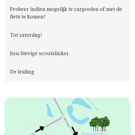
JAARTHEMA
Probeer indien mogelijk te carpoolen of met de
fiets te komen!
STREEKBIERENAVOND
Tot zaterdag!
ALGEMENE
INFO
Een Stevige scoutslinker
NIE
De leiding
GEWEUNE
WITJE
UNIFORM
HET
LOKAAL