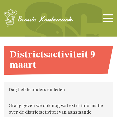
TAKKEN
Scouts Kortemark
KAPOENEN
KABOUTERS
Districtsactiviteit 9
maart
WELPEN
JONGGIDSEN
Dag liefste ouders en leden
JONGVERKENNERS
Graag geven we ook nog wat extra informatie
over de districtactiviteit van aanstaande