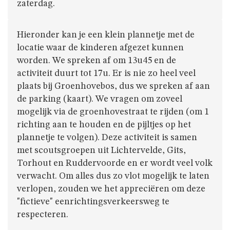
GIVERS
zaterdag.
JINS
Hieronder kan je een klein plannetje met de
locatie waar de kinderen afgezet kunnen
worden. We spreken af om 13u45 en de
AKABE
activiteit duurt tot 17u. Er is nie zo heel veel
plaats bij Groenhovebos, dus we spreken af aan
de parking (kaart). We vragen om zoveel
mogelijk via de groenhovestraat te rijden (om 1
INSCHRIJVEN
richting aan te houden en de pijltjes op het
plannetje te volgen). Deze activiteit is samen
LEIDING
met scoutsgroepen uit Lichtervelde, Gits,
Torhout en Ruddervoorde en er wordt veel volk
verwacht. Om alles dus zo vlot mogelijk te laten
ONZE
verlopen, zouden we het appreciëren om deze
GROEP
"fictieve" eenrichtingsverkeersweg te
respecteren.