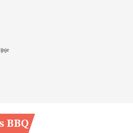
ijsje
os BBQ