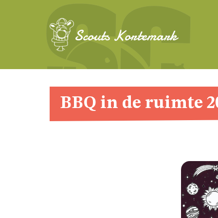
Scouts Kortemark
BBQ in de ruimte 2