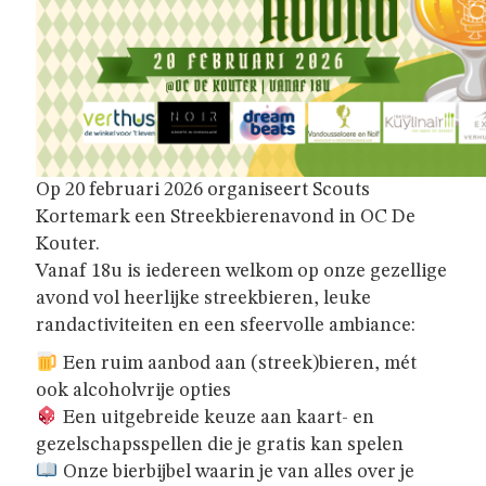
GIVERS
JINS
AKABE
Op 20 februari 2026 organiseert Scouts
Kortemark een Streekbierenavond in OC De
INSCHRIJVEN
Kouter.
Vanaf 18u is iedereen welkom op onze gezellige
avond vol heerlijke streekbieren, leuke
LEIDING
randactiviteiten en een sfeervolle ambiance:
Een ruim aanbod aan (streek)bieren, mét
ONZE
ook alcoholvrije opties
GROEP
Een uitgebreide keuze aan kaart- en
gezelschapsspellen die je gratis kan spelen
Onze bierbijbel waarin je van alles over je