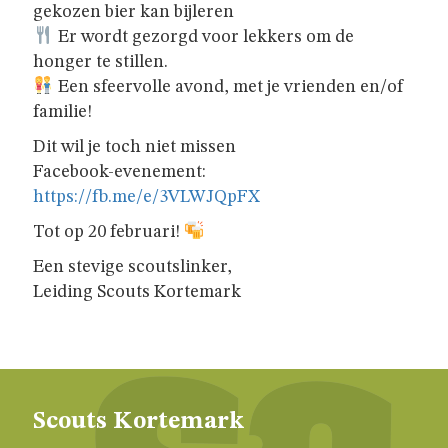
gekozen bier kan bijleren
JAARTHEMA
Er wordt gezorgd voor lekkers om de
honger te stillen.
STREEKBIERENAVOND
Een sfeervolle avond, met je vrienden en/of
familie!
Dit wil je toch niet missen
ALGEMENE
Facebook-evenement:
INFO
https://fb.me/e/3VLWJQpFX
Tot op 20 februari!
NIE
GEWEUNE
Een stevige scoutslinker,
WITJE
Leiding Scouts Kortemark
UNIFORM
Scouts Kortemark
HET
LOKAAL