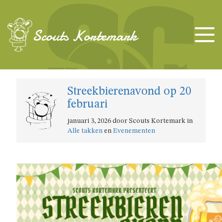
TAKKEN
Scouts Kortemark
KAPOENEN
Streekbierenavond op 20
KABOUTERS
februari
januari 3, 2026 door Scouts Kortemark in
WELPEN
Alle takken
en
Evenementen
JONGGIDSEN
JONGVERKENNERS