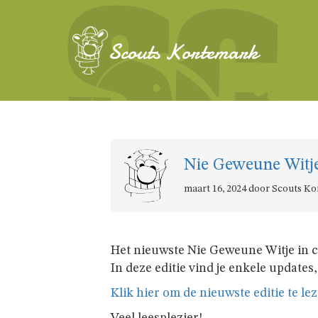
Scouts Kortemark
Nie Geweune Witje:
maart 16, 2024 door Scouts K
Het nieuwste Nie Geweune Witje in c
In deze editie vind je enkele updates
Klik hier om de nieuwste
editie te le