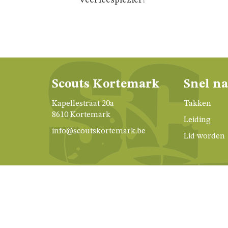
Veel leesplezier!
Scouts Kortemark
Snel n
Kapellestraat 20a
Takken
8610 Kortemark
Leiding
info@scoutskortemark.be
Lid worden