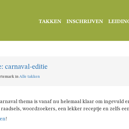
TAKKEN
INSCHRIJVEN
LEIDIN
 carnaval-editie
ortemark in
Alle takken
arnaval thema is vanaf nu helemaal klaar om ingevuld e
, raadsels, woordzoekers, een lekker receptje en zelfs ee
zen
!