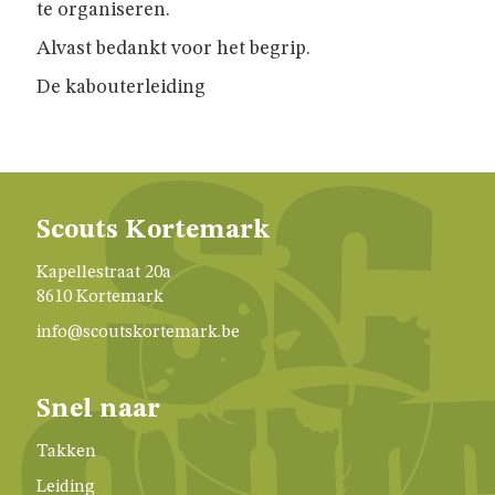
GIVERS
te organiseren.
Alvast bedankt voor het begrip.
JINS
De kabouterleiding
AKABE
Scouts Kortemark
INSCHRIJVEN
Kapellestraat 20a
8610 Kortemark
LEIDING
info@scoutskortemark.be
ONZE
Snel naar
GROEP
Takken
Leiding