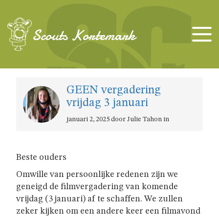
TAKKEN
Scouts Kortemark
KAPOENEN
GEEN vergadering
KABOUTERS
vrijdag 3 januari
januari 2, 2025 door Julie Tahon in
WELPEN
JONGGIDSEN
Beste ouders
Omwille van persoonlijke redenen zijn we
JONGVERKENNERS
geneigd de filmvergadering van komende
vrijdag (3 januari) af te schaffen. We zullen
zeker kijken om een andere keer een filmavond