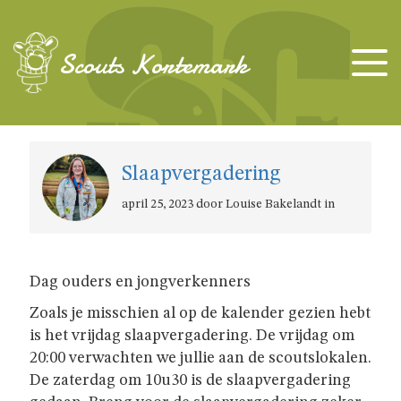
TAKKEN
Scouts Kortemark
KAPOENEN
KABOUTERS
Slaapvergadering
april 25, 2023 door Louise Bakelandt in
WELPEN
Dag ouders en jongverkenners
JONGGIDSEN
Zoals je misschien al op de kalender gezien hebt
is het vrijdag slaapvergadering. De vrijdag om
JONGVERKENNERS
20:00 verwachten we jullie aan de scoutslokalen.
De zaterdag om 10u30 is de slaapvergadering