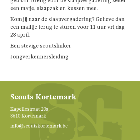
GIVERS
gedaan. Breng voor de slaapvergadering zeker
een matje, slaapzak en kussen mee.
Kom jij naar de slaapvergadering? Gelieve dan
JINS
een mailtje terug te sturen voor 11 uur vrijdag
28 april.
AKABE
Een stevige scoutslinker
Jongverkennersleiding
INSCHRIJVEN
LEIDING
Scouts Kortemark
Kapellestraat 20a
ONZE
8610 Kortemark
GROEP
info@scoutskortemark.be