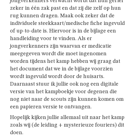
GIVERS
jongverkenners verwacht wordt dat hun gerief
zeker in één zak past en dat zij die zelf op hun
rug kunnen dragen. Maak ook zeker dat de
JINS
individuele steekkaart/medische fiche ingevuld
of up-to-date is. Hiervoor is in de bijlage een
handleiding voor te vinden. Als er
AKABE
jongverkenners zijn waarvan er medicatie
meegegeven wordt die moet ingenomen
worden tijdens het kamp hebben wij graag dat
INSCHRIJVEN
het document dat we in de bijlage voorzien
wordt ingevuld wordt door de huisarts.
Daarnaast stuur ik jullie ook nog een digitale
LEIDING
versie van het kampboekje voor degenen die
nog niet naar de scouts zijn kunnen komen om
een papieren versie te ontvangen.
ONZE
GROEP
Hopelijk kijken jullie allemaal uit naar het kamp
zoals wij (de leiding + mysterieuze fouriers) dit
doen.