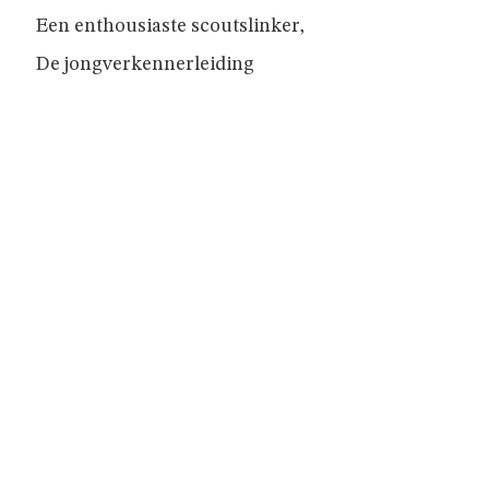
JAARTHEMA
Een enthousiaste scoutslinker,
De jongverkennerleiding
STREEKBIERENAVOND
ALGEMENE
INFO
NIE
GEWEUNE
WITJE
UNIFORM
HET
LOKAAL