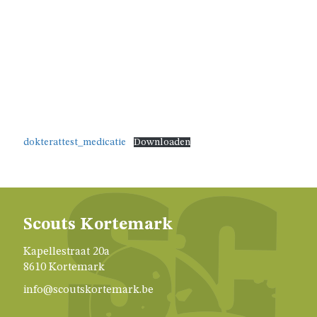
dokterattest_medicatie
Downloaden
Scouts Kortemark
Kapellestraat 20a
8610 Kortemark
info@scoutskortemark.be