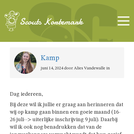
TAKKEN
Scouts Kortemark
KAPOENEN
KABOUTERS
Kamp
juni 14, 2024 door Alies Vandewalle in
WELPEN
Dag iedereen,
JONGGIDSEN
Bij deze wil ik jullie er graag aan herinneren dat
wij op kamp gaan binnen een goeie maand (16-
JONGVERKENNERS
26 juli--> uiterlijke inschrijving 9 juli). Daarbij
wil ik ook nog benadrukken dat van de