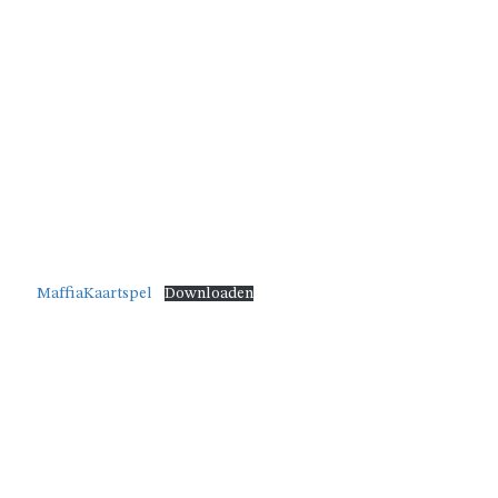
GESCHIEDENIS
VAN
SCOUTS
KORTEMARK
ALGEMENE
VOORWAARDEN
MaffiaKaartspel
Downloaden
LEIDINGSHOEKJE