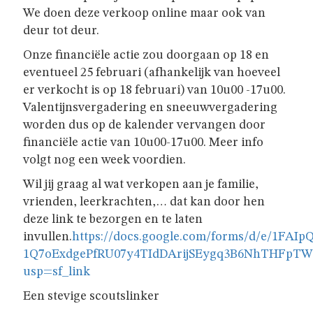
GIVERS
We doen deze verkoop online maar ook van
deur tot deur.
JINS
Onze financiële actie zou doorgaan op 18 en
eventueel 25 februari (afhankelijk van hoeveel
er verkocht is op 18 februari) van 10u00 -17u00.
AKABE
Valentijnsvergadering en sneeuwvergadering
worden dus op de kalender vervangen door
financiële actie van 10u00-17u00. Meer info
INSCHRIJVEN
volgt nog een week voordien.
Wil jij graag al wat verkopen aan je familie,
vrienden, leerkrachten,… dat kan door hen
LEIDING
deze link te bezorgen en te laten
invullen.
https://docs.google.com/forms/d/e/1FAIpQ
ONZE
1Q7oExdgePfRU07y4TIdDArijSEygq3B6NhTHFpTWc
GROEP
usp=sf_link
Een stevige scoutslinker