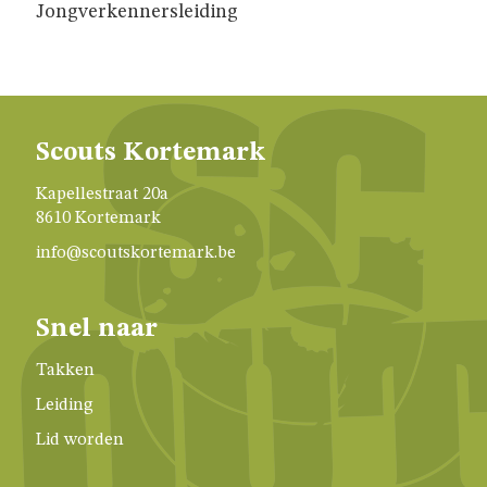
Jongverkennersleiding
JAARTHEMA
STREEKBIERENAVOND
Scouts Kortemark
ALGEMENE
INFO
Kapellestraat 20a
8610 Kortemark
info@scoutskortemark.be
NIE
GEWEUNE
WITJE
Snel naar
Takken
UNIFORM
Leiding
Lid worden
HET
LOKAAL