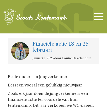
TAKKEN
Scouts Kortemark
KAPOENEN
Finaciële actie 18 en 25
KABOUTERS
februari
januari 7, 2023 door Louise Bakelandt in
WELPEN
JONGGIDSEN
Beste ouders en jongverkenners
Eerst en vooral een gelukkig nieuwjaar!
JONGVERKENNERS
Zoals elk jaar doen de jongverkenners een
financiële actie ter voordele van hun
tentenkamp. Dit jaar verkopen we WC-papier.