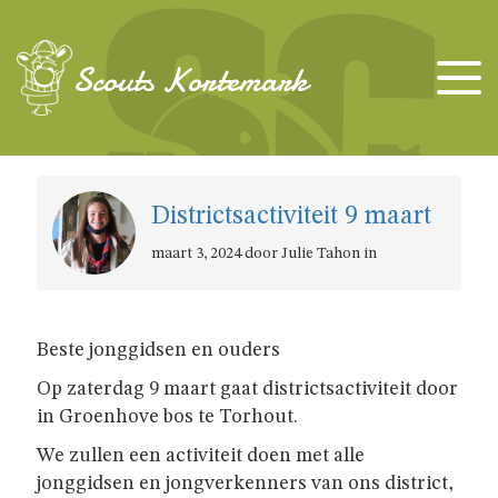
TAKKEN
Scouts Kortemark
KAPOENEN
KABOUTERS
Districtsactiviteit 9 maart
maart 3, 2024 door Julie Tahon in
WELPEN
Beste jonggidsen en ouders
JONGGIDSEN
Op zaterdag 9 maart gaat districtsactiviteit door
in Groenhove bos te Torhout.
JONGVERKENNERS
We zullen een activiteit doen met alle
jonggidsen en jongverkenners van ons district,