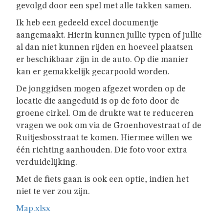
GIVERS
gevolgd door een spel met alle takken samen.
Ik heb een gedeeld excel documentje
JINS
aangemaakt. Hierin kunnen jullie typen of jullie
al dan niet kunnen rijden en hoeveel plaatsen
er beschikbaar zijn in de auto. Op die manier
AKABE
kan er gemakkelijk gecarpoold worden.
De jonggidsen mogen afgezet worden op de
locatie die aangeduid is op de foto door de
INSCHRIJVEN
groene cirkel. Om de drukte wat te reduceren
vragen we ook om via de Groenhovestraat of de
Ruitjesbosstraat te komen. Hiermee willen we
LEIDING
één richting aanhouden. Die foto voor extra
verduidelijking.
ONZE
Met de fiets gaan is ook een optie, indien het
GROEP
niet te ver zou zijn.
Map.xlsx