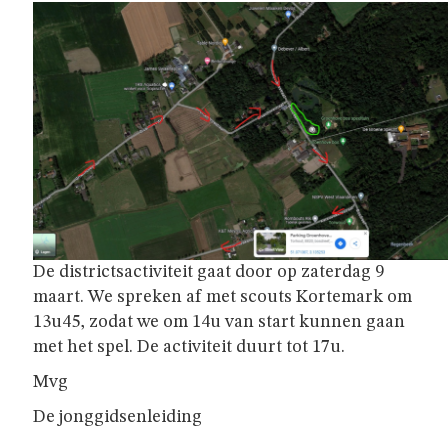
JAARTHEMA
STREEKBIERENAVOND
ALGEMENE
INFO
NIE
GEWEUNE
De districtsactiviteit gaat door op zaterdag 9
WITJE
maart. We spreken af met scouts Kortemark om
13u45, zodat we om 14u van start kunnen gaan
met het spel. De activiteit duurt tot 17u.
UNIFORM
Mvg
De jonggidsenleiding
HET
LOKAAL