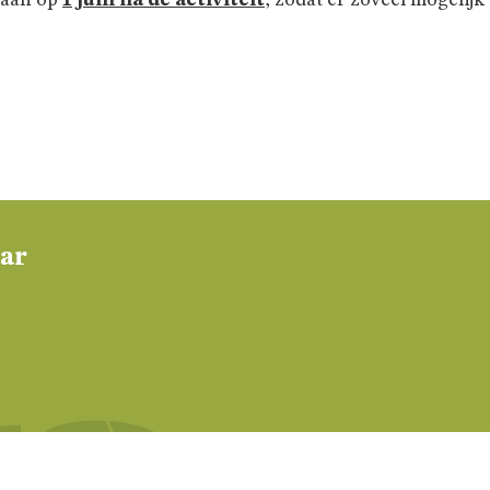
gaan op
1 juni na de activiteit
, zodat er zoveel mogelij
aar