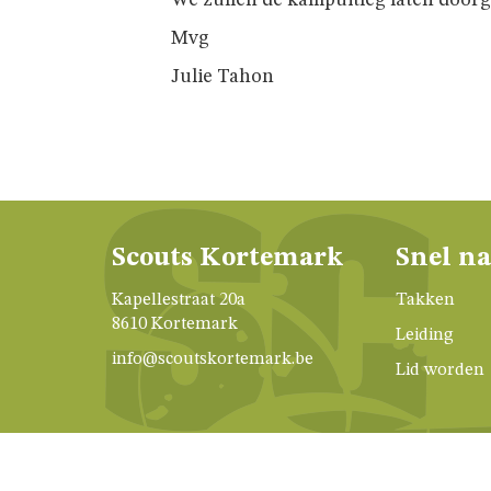
We zullen de kampuitleg laten door
Mvg
Julie Tahon
Scouts Kortemark
Snel n
Kapellestraat 20a
Takken
8610 Kortemark
Leiding
info@scoutskortemark.be
Lid worden