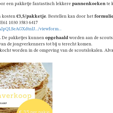
oor een pakketje fantastisch lekkere
pannenkoeken
te 
n kosten
€3,5/pakketje
. Bestellen kan door het
formuli
E61 1030 3583 6417
AIpQLSeAGXdtnlJ.../viewform...
.
De pakketjes kunnen
opgehaald
worden aan de scoutsl
van de jongverkenners tot bij u terecht komen.
kocht worden in de omgeving van de scoutslokalen. Alvas