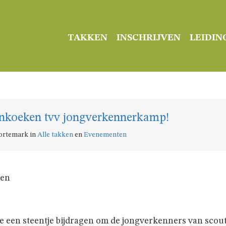
TAKKEN
INSCHRIJVEN
LEIDIN
enkoeken tvv jongverkennerkamp!
Kortemark in
Alle takken
en
Evenementen
ten
lie een steentje bijdragen om de jongverkenners van sco