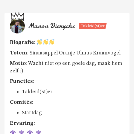
Manon Dieryckx
Takleid(st)er
Biografie
:
Totem
: Sinaasappel Oranje Ulmus Kraanvogel
Motto
: Wacht niet op een goeie dag, maak hem
zelf :)
Functies
:
Takleid(st)er
Comités
:
Startdag
Ervaring: