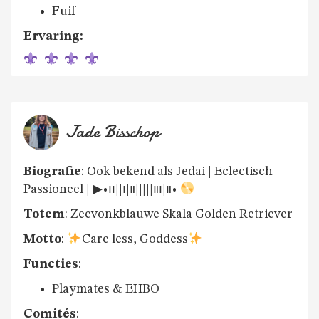
Fuif
Ervaring:
Jade Bisschop
Biografie
: Ook bekend als Jedai | Eclectisch
Passioneel | ▶︎•၊၊||၊|။|||||။၊|။•
Totem
: Zeevonkblauwe Skala Golden Retriever
Motto
:
Care less, Goddess
Functies
:
Playmates & EHBO
Comités
: