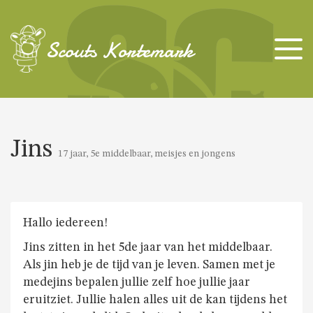
TAKKEN
Scouts Kortemark
KAPOENEN
KABOUTERS
Jins
17 jaar, 5e middelbaar, meisjes en jongens
WELPEN
JONGGIDSEN
Hallo iedereen!
Jins zitten in het 5de jaar van het middelbaar.
Als jin heb je de tijd van je leven. Samen met je
JONGVERKENNERS
medejins bepalen jullie zelf hoe jullie jaar
eruitziet. Jullie halen alles uit de kan tijdens het