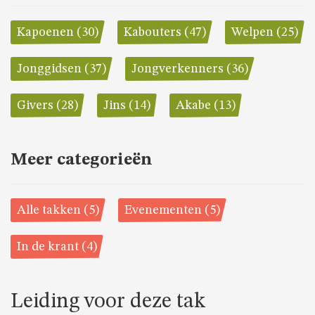
Kapoenen (30)
Kabouters (47)
Welpen (25)
Jonggidsen (37)
Jongverkenners (36)
Givers (28)
Jins (14)
Akabe (13)
Meer categorieën
Alle takken (5)
Evenementen (5)
In de krant (4)
Leiding voor deze tak