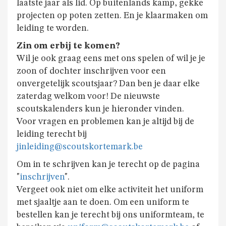
GIVERS
laatste jaar als lid. Op buitenlands kamp, gekke
projecten op poten zetten. En je klaarmaken om
leiding te worden.
JINS
Zin om erbij te komen?
Wil je ook graag eens met ons spelen of wil je je
AKABE
zoon of dochter inschrijven voor een
onvergetelijk scoutsjaar? Dan ben je daar elke
zaterdag welkom voor! De nieuwste
scoutskalenders kun je hieronder vinden.
INSCHRIJVEN
Voor vragen en problemen kan je altijd bij de
leiding terecht bij
LEIDING
jinleiding@scoutskortemark.be
Om in te schrijven kan je terecht op de pagina
"
inschrijven
".
ONZE
Vergeet ook niet om elke activiteit het uniform
GROEP
met sjaaltje aan te doen. Om een uniform te
bestellen kan je terecht bij ons uniformteam, te