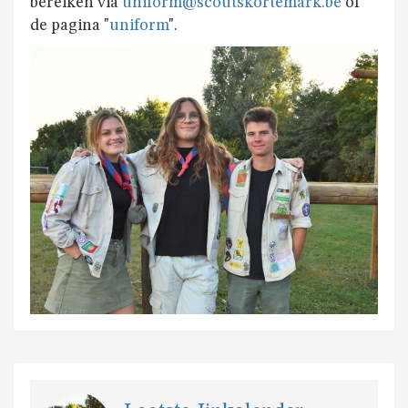
bereiken via
uniform@scoutskortemark.be
of
JAARTHEMA
de pagina "
uniform
".
STREEKBIERENAVOND
ALGEMENE
INFO
NIE
GEWEUNE
WITJE
UNIFORM
HET
LOKAAL