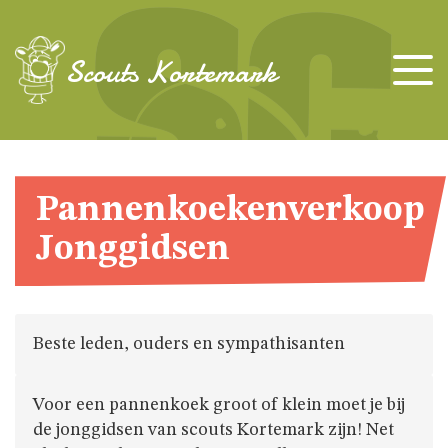
TAKKEN
Scouts Kortemark
KAPOENEN
KABOUTERS
Pannenkoekenverkoop
Jonggidsen
WELPEN
JONGGIDSEN
Beste leden, ouders en sympathisanten
JONGVERKENNERS
Voor een pannenkoek groot of klein moet je bij
de jonggidsen van scouts Kortemark zijn! Net