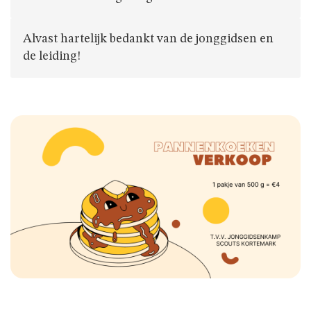
JAARTHEMA
Alvast hartelijk bedankt van de jonggidsen en
de leiding!
STREEKBIERENAVOND
ALGEMENE
INFO
NIE
GEWEUNE
WITJE
UNIFORM
HET
LOKAAL