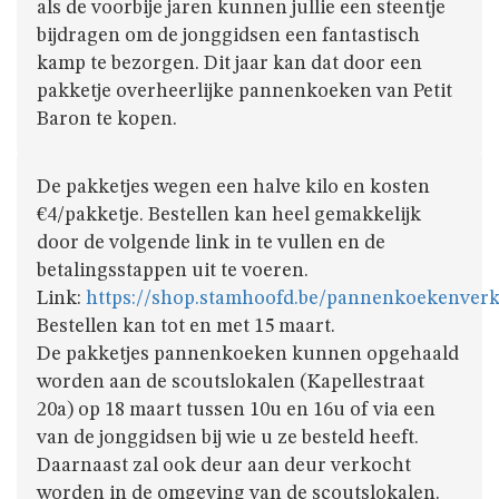
GIVERS
als de voorbije jaren kunnen jullie een steentje
bijdragen om de jonggidsen een fantastisch
kamp te bezorgen. Dit jaar kan dat door een
JINS
pakketje overheerlijke pannenkoeken van Petit
Baron te kopen.
AKABE
De pakketjes wegen een halve kilo en kosten
€4/pakketje. Bestellen kan heel gemakkelijk
door de volgende link in te vullen en de
INSCHRIJVEN
betalingsstappen uit te voeren.
Link:
https://shop.stamhoofd.be/pannenkoekenverko
LEIDING
Bestellen kan tot en met 15 maart.
De pakketjes pannenkoeken kunnen opgehaald
worden aan de scoutslokalen (Kapellestraat
ONZE
20a) op 18 maart tussen 10u en 16u of via een
GROEP
van de jonggidsen bij wie u ze besteld heeft.
Daarnaast zal ook deur aan deur verkocht
worden in de omgeving van de scoutslokalen.