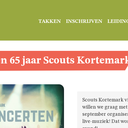
TAKKEN
INSCHRIJVEN
LEIDIN
n 65 jaar Scouts Kortemar
Scouts Kortemark vie
willen we graag met 
september organiser
live-muziek! Dat wor