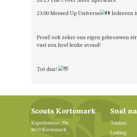
20:15 The Cover Store Xperience
23:00 Messed Up Universe
Iedereen i
Proef ook zeker ons eigen gebrouwen st
vast een heel leuke avond!
Tot dan!
Scouts Kortemark
Snel n
Kapellestraat 20a
Takken
8610 Kortemark
Leiding