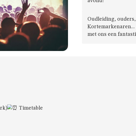
avond!
Oudleiding, ouders,
Kortemarkenaren...
met ons een fantast
rk)
Timetable