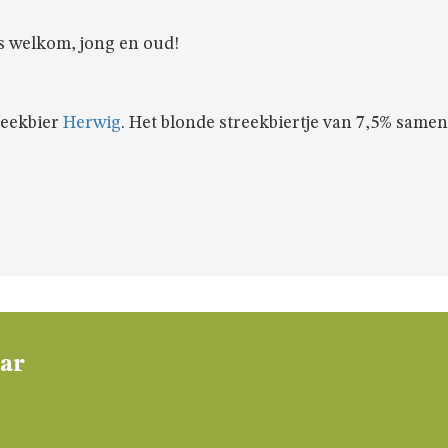
s welkom, jong en oud!
reekbier
Herwig
. Het blonde streekbiertje van 7,5% same
aar