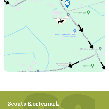
GESCHIEDENIS
VAN
SCOUTS
KORTEMARK
ALGEMENE
VOORWAARDEN
LEIDINGSHOEKJE
Scouts Kortemark