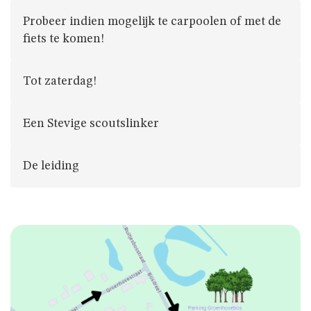
JAARTHEMA
Probeer indien mogelijk te carpoolen of met de
fiets te komen!
STREEKBIERENAVOND
Tot zaterdag!
ALGEMENE
INFO
Een Stevige scoutslinker
NIE
De leiding
GEWEUNE
WITJE
UNIFORM
HET
LOKAAL