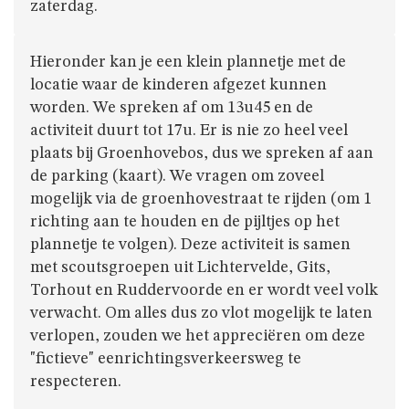
GIVERS
zaterdag.
JINS
Hieronder kan je een klein plannetje met de
locatie waar de kinderen afgezet kunnen
worden. We spreken af om 13u45 en de
AKABE
activiteit duurt tot 17u. Er is nie zo heel veel
plaats bij Groenhovebos, dus we spreken af aan
de parking (kaart). We vragen om zoveel
mogelijk via de groenhovestraat te rijden (om 1
INSCHRIJVEN
richting aan te houden en de pijltjes op het
plannetje te volgen). Deze activiteit is samen
LEIDING
met scoutsgroepen uit Lichtervelde, Gits,
Torhout en Ruddervoorde en er wordt veel volk
verwacht. Om alles dus zo vlot mogelijk te laten
ONZE
verlopen, zouden we het appreciëren om deze
GROEP
"fictieve" eenrichtingsverkeersweg te
respecteren.