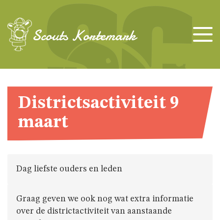
TAKKEN
Scouts Kortemark
KAPOENEN
KABOUTERS
Districtsactiviteit 9
maart
WELPEN
JONGGIDSEN
Dag liefste ouders en leden
JONGVERKENNERS
Graag geven we ook nog wat extra informatie
over de districtactiviteit van aanstaande