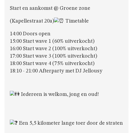
JAARTHEMA
Start en aankomst @ Groene zone
(Kapellestraat 20a)
Timetable
STREEKBIERENAVOND
14:00 Doors open
15:00 Start wave 1 (60% uitverkocht)
ALGEMENE
16:00 Start wave 2 (100% uitverkocht)
INFO
17:00 Start wave 3 (100% uitverkocht)
18:00 Start wave 4 (75% uitverkocht)
18:10 - 21:00 Afterparty met DJ Jellousy
NIE
GEWEUNE
WITJE
Iedereen is welkom, jong en oud!
UNIFORM
Een 5,5 kilometer lange toer door de straten
HET
LOKAAL