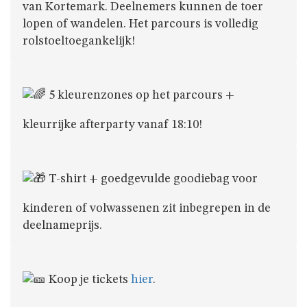
van Kortemark. Deelnemers kunnen de toer
lopen of wandelen. Het parcours is volledig
rolstoeltoegankelijk!
GESCHIEDENIS
VAN
SCOUTS
5 kleurenzones op het parcours +
KORTEMARK
kleurrijke afterparty vanaf 18:10!
ALGEMENE
VOORWAARDEN
T-shirt + goedgevulde goodiebag voor
kinderen of volwassenen zit inbegrepen in de
LEIDINGSHOEKJE
deelnameprijs.
Koop je tickets
hier
.