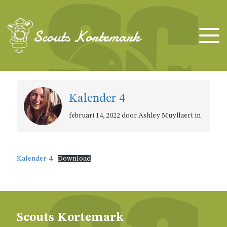
TAKKEN
Scouts Kortemark
KAPOENEN
KABOUTERS
Kalender 4
februari 14, 2022 door Ashley Muyllaert in
WELPEN
Kalender-4
Download
JONGGIDSEN
JONGVERKENNERS
Scouts Kortemark