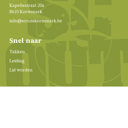
GIVERS
Kapellestraat 20a
8610 Kortemark
JINS
info@scoutskortemark.be
AKABE
Snel naar
Takken
Leiding
INSCHRIJVEN
Lid worden
LEIDING
ONZE
GROEP